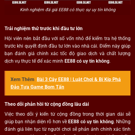
Kinh nghiệm đá giá EE88 có thực sự uy tín không
Trải nghiệm thử trước khi đầu tư lớn
Hội viên nên bắt đầu với số vốn nhỏ để kiểm tra hệ thống
trước khi quyết định đầu tư lớn vào nhà cái. Điểm này giúp
bạn đánh giá chính xác tốc độ giao dịch và chất lượng
dịch vụ thực tế để xác minh
EE88 có uy tín không
.
Xem Thêm
Bài 3 Cây EE88 | Luật Chơi & Bí Kíp Phá
Đảo Tựa Game Bom Tấn
Theo dõi phản hồi từ cộng đồng lâu dài
Việc theo dõi ý kiến từ cộng đồng trong thời gian dài sẽ
giúp bạn nhận diện rõ hơn về
EE88 có uy tín không
. Những
đánh giá liên tục từ người chơi sẽ phản ánh chính xác tình