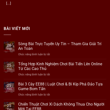
[...]
BÀI VIẾT MỚI
Sòng Bài Trực Tuyến Uy Tín – Tham Gia Giải Trí
26
An Toàn
Th3
Chức năng bình luận bị tắt
ở
Sòng
Bài
Tổng Hợp Kinh Nghiệm Chơi Bài Tiến Lên Online
25
Trực
Từ Các Cao Thủ
Th3
Tuyến
Chức năng bình luận bị tắt
ở
Uy
Tổng
Tín
Hợp
Bài 3 Cây EE88 | Luật Chơi & Bí Kíp Phá Đảo Tựa
–
25
Kinh
Tham
Game Bom Tấn
Th3
Nghiệm
Gia
Chức năng bình luận bị tắt
ở
Chơi
Giải
Bài
Bài
Trí
3
Chiến Thuật Chơi Xì Dách Không Thua Cho Người
Tiến
An
25
Cây
Lên
Mới Tại EE88
Toàn
Th3