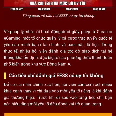
Tổng quan về câu hỏi EE88 có uy tín không
Về pháp lý, nhà cái hoạt động dưới giấy phép từ Curacao
eGaming, một tổ chức quản lý cá cược trực tuyến quốc tế
yêu cầu minh bạch tài chính và bảo mật dữ liệu. Trong
thực tế, nhiều hội viên đánh giá tốc độ giao dịch tại hệ
thống khá ổn định, đặc biệt ở các phương thức thanh toán
phổ biến trong khu vực Đông Nam Á.
Các tiêu chí đánh giá EE88 có uy tín không
Để có cái nhìn chính xác hơn, hội viên cần xem xét nhiều
khía cạnh thay vì chỉ dựa vào một yếu tố riêng lẻ khi đánh
giá thương hiệu. Trước khi đi sâu vào từng tiêu chí, bạn
nên hiểu rằng mỗi yếu tố đều đóng vai trò quan trọng.