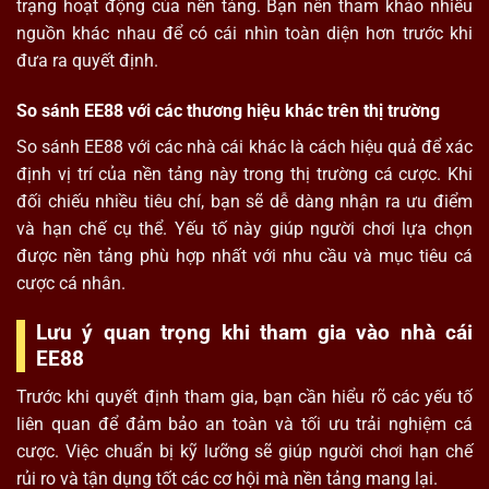
trạng hoạt động của nền tảng. Bạn nên tham khảo nhiều
nguồn khác nhau để có cái nhìn toàn diện hơn trước khi
đưa ra quyết định.
So sánh EE88 với các thương hiệu khác trên thị trường
So sánh EE88 với các nhà cái khác là cách hiệu quả để xác
định vị trí của nền tảng này trong thị trường cá cược. Khi
đối chiếu nhiều tiêu chí, bạn sẽ dễ dàng nhận ra ưu điểm
và hạn chế cụ thể. Yếu tố này giúp người chơi lựa chọn
được nền tảng phù hợp nhất với nhu cầu và mục tiêu cá
cược cá nhân.
Lưu ý quan trọng khi tham gia vào nhà cái
EE88
Trước khi quyết định tham gia, bạn cần hiểu rõ các yếu tố
liên quan để đảm bảo an toàn và tối ưu trải nghiệm cá
cược. Việc chuẩn bị kỹ lưỡng sẽ giúp người chơi hạn chế
rủi ro và tận dụng tốt các cơ hội mà nền tảng mang lại.