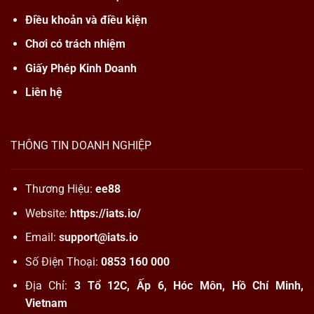
Điều khoản và điều kiện
Chơi có trách nhiệm
Giấy Phép Kinh Doanh
Liên hệ
THÔNG TIN DOANH NGHIỆP
Thương Hiệu:
ee88
Website:
https://iats.io/
Email:
support@iats.io
Số Điện Thoại:
0853 160 000
Địa Chỉ:
3 Tổ 12C, Ấp 6, Hóc Môn, Hồ Chí Minh,
Vietnam