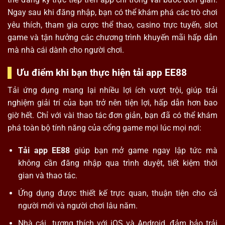
Ngay sau khi đăng nhập, bạn có thể khám phá các trò chơi
yêu thích, tham gia cược thể thao, casino trực tuyến, slot
game và tận hưởng các chương trình khuyến mãi hấp dẫn
mà nhà cái dành cho người chơi.
Ưu điểm khi bạn thực hiện tải app EE88
Tải ứng dụng mang lại nhiều lợi ích vượt trội, giúp trải
nghiệm giải trí của bạn trở nên tiện lợi, hấp dẫn hơn bao
giờ hết. Chỉ với vài thao tác đơn giản, bạn đã có thể khám
phá toàn bộ tính năng của cổng game mọi lúc mọi nơi:
Tải app EE88
giúp bạn mở game ngay lập tức mà
không cần đăng nhập qua trình duyệt, tiết kiệm thời
gian và thao tác.
Ứng dụng được thiết kế trực quan, thuận tiện cho cả
người mới và người chơi lâu năm.
Nhà cái tương thích với iOS và Android, đảm bảo trải