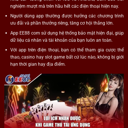
nghiệm mượt mà trên hầu hết các điện thoại hiện nay.
Người dùng app thường được hưởng các chương trình
ưu đãi và phần thưởng riêng, tăng cơ hội thắng lớn.
App EE88 com sử dụng hệ thống bảo mật hiện đại, giúp
dữ liệu cá nhân và tài khoản của bạn luôn an toàn.
Với app trên điện thoại, bạn có thể tham gia cược thể
thao, casino hay slot game bất cứ lúc nào, không bị giới
hạn thời gian hay địa điểm.