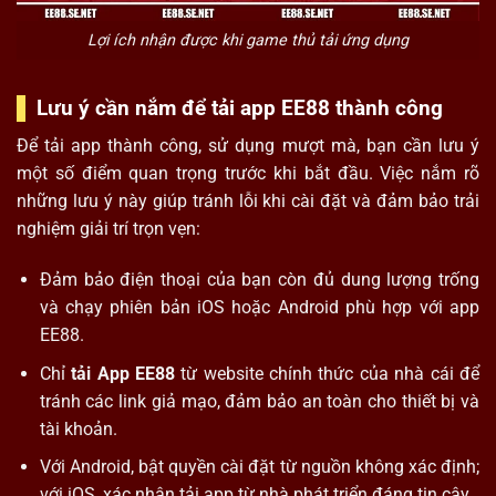
Lợi ích nhận được khi game thủ tải ứng dụng
Lưu ý cần nắm để tải app EE88 thành công
Để tải app thành công, sử dụng mượt mà, bạn cần lưu ý
một số điểm quan trọng trước khi bắt đầu. Việc nắm rõ
những lưu ý này giúp tránh lỗi khi cài đặt và đảm bảo trải
nghiệm giải trí trọn vẹn:
Đảm bảo điện thoại của bạn còn đủ dung lượng trống
và chạy phiên bản iOS hoặc Android phù hợp với app
EE88.
Chỉ
tải App EE88
từ website chính thức của nhà cái để
tránh các link giả mạo, đảm bảo an toàn cho thiết bị và
tài khoản.
Với Android, bật quyền cài đặt từ nguồn không xác định;
với iOS, xác nhận tải app từ nhà phát triển đáng tin cậy.