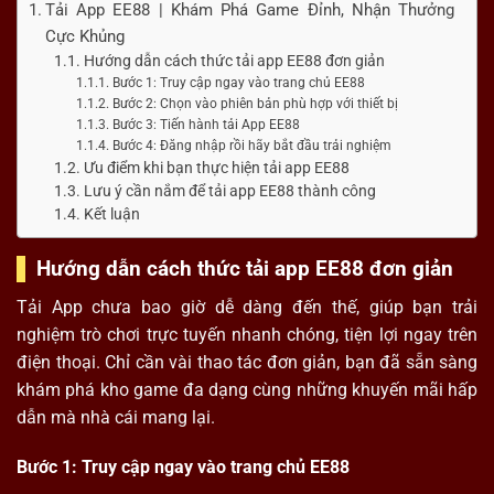
Tải App EE88 | Khám Phá Game Đỉnh, Nhận Thưởng
Cực Khủng
Hướng dẫn cách thức tải app EE88 đơn giản
Bước 1: Truy cập ngay vào trang chủ EE88
Bước 2: Chọn vào phiên bản phù hợp với thiết bị
Bước 3: Tiến hành tải App EE88
Bước 4: Đăng nhập rồi hãy bắt đầu trải nghiệm
Ưu điểm khi bạn thực hiện tải app EE88
Lưu ý cần nắm để tải app EE88 thành công
Kết luận
Hướng dẫn cách thức tải app EE88 đơn giản
Tải App chưa bao giờ dễ dàng đến thế, giúp bạn trải
nghiệm trò chơi trực tuyến nhanh chóng, tiện lợi ngay trên
điện thoại. Chỉ cần vài thao tác đơn giản, bạn đã sẵn sàng
khám phá kho game đa dạng cùng những khuyến mãi hấp
dẫn mà nhà cái mang lại.
Bước 1: Truy cập ngay vào trang chủ EE88