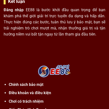
Kết luận
Đăng nhập
EE88 là bước khởi đầu quan trọng để bạn
khám phá thế giới giải trí trực tuyến đa dạng và hấp dẫn.
Thực hiện đúng các bước, tuân thủ lưu ý bảo mật, bạn sẽ
trải nghiệm trò chơi mượt mà, nhận thưởng giá trị và tận
hưởng niềm vui bất tận ngay từ lần tham gia đầu tiên.
Chính sách bảo mật
Điều khoản và điều kiện
Chơi có trách nhiệm