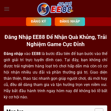
Bỏ
qua
nội
dung
ĐĂNG KÝ
ĐĂNG NHẬP
Đăng Nhập EE88 Để Nhận Quà Khủng, Trải
Nghiệm Game Cực Đỉnh
Đăng nhập
vào
EE88
là bước đầu tiên để bạn bước vào thế
giới giải trí trực tuyến đỉnh cao. Tại đây, bạn không chỉ
được trải nghiệm hàng loạt trò chơi hấp dẫn mà còn có cơ
hội nhận nhiều ưu đãi và phần thưởng giá trị. Giao diện
thân thiện, thao tác nhanh gọn giúp người chơi, dù mới hay
cũ, đều dễ dàng tham gia và tận hưởng trọn vẹn niềm vui.
Hãy bắt đầu hành trình ngay hôm nay để không bỏ lỡ bất
kỳ cơ hội nào.