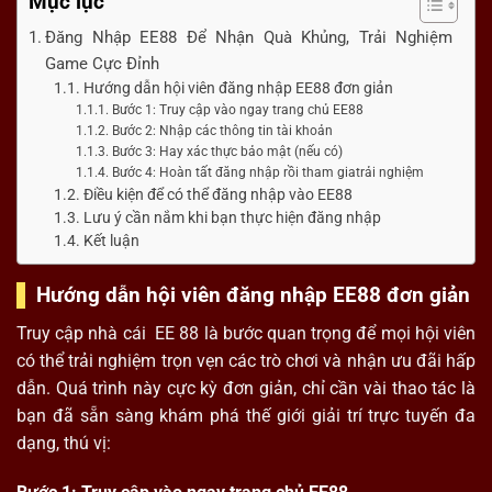
Mục lục
Đăng Nhập EE88 Để Nhận Quà Khủng, Trải Nghiệm
Game Cực Đỉnh
Hướng dẫn hội viên đăng nhập EE88 đơn giản
Bước 1: Truy cập vào ngay trang chủ EE88
Bước 2: Nhập các thông tin tài khoản
Bước 3: Hay xác thực bảo mật (nếu có)
Bước 4: Hoàn tất đăng nhập rồi tham giatrải nghiệm
Điều kiện để có thể đăng nhập vào EE88
Lưu ý cần nắm khi bạn thực hiện đăng nhập
Kết luận
Hướng dẫn hội viên đăng nhập EE88 đơn giản
Truy cập nhà cái EE 88 là bước quan trọng để mọi hội viên
có thể trải nghiệm trọn vẹn các trò chơi và nhận ưu đãi hấp
dẫn. Quá trình này cực kỳ đơn giản, chỉ cần vài thao tác là
bạn đã sẵn sàng khám phá thế giới giải trí trực tuyến đa
dạng, thú vị: