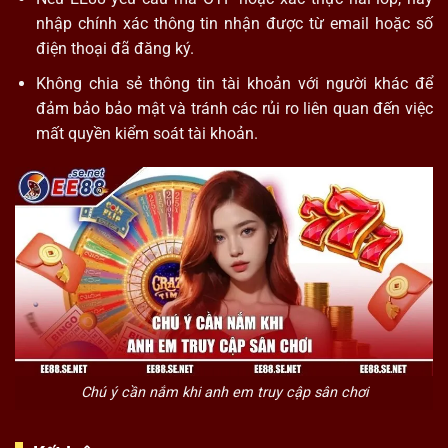
nhập chính xác thông tin nhận được từ email hoặc số
điện thoại đã đăng ký.
Không chia sẻ thông tin tài khoản với người khác để
đảm bảo bảo mật và tránh các rủi ro liên quan đến việc
mất quyền kiểm soát tài khoản.
Chú ý cần nắm khi anh em truy cập sân chơi