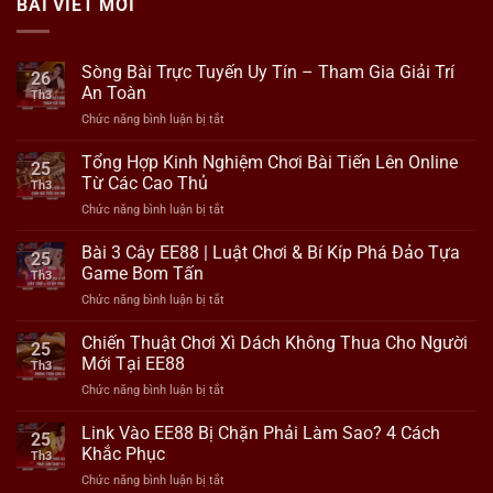
BÀI VIẾT MỚI
Sòng Bài Trực Tuyến Uy Tín – Tham Gia Giải Trí
26
An Toàn
Th3
Chức năng bình luận bị tắt
ở
Sòng
Bài
Tổng Hợp Kinh Nghiệm Chơi Bài Tiến Lên Online
25
Trực
Từ Các Cao Thủ
Th3
Tuyến
Chức năng bình luận bị tắt
ở
Uy
Tổng
Tín
Hợp
Bài 3 Cây EE88 | Luật Chơi & Bí Kíp Phá Đảo Tựa
–
25
Kinh
Tham
Game Bom Tấn
Th3
Nghiệm
Gia
Chức năng bình luận bị tắt
ở
Chơi
Giải
Bài
Bài
Trí
3
Chiến Thuật Chơi Xì Dách Không Thua Cho Người
Tiến
An
25
Cây
Lên
Mới Tại EE88
Toàn
Th3
EE88
Online
Chức năng bình luận bị tắt
ở
|
Từ
Chiến
Luật
Các
Thuật
Link Vào EE88 Bị Chặn Phải Làm Sao? 4 Cách
Chơi
Cao
25
Chơi
&
Khắc Phục
Thủ
Th3
Xì
Bí
Chức năng bình luận bị tắt
ở
Dách
Kíp