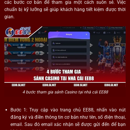
các bước cơ bản để tham gia một cách suôn sẻ. Việc
chuẩn bị kỹ lưỡng sẽ giúp khách hàng tiết kiệm được thời
gian.
4 bước tham gia sảnh Casino tại nhà cái EE88
Bước 1:
Truy cập vào trang chủ EE88, nhấn vào nút
đăng ký và điền thông tin cơ bản như tên, số điện thoại,
email. Sau đó email xác nhận sẽ được gửi đến để bạn