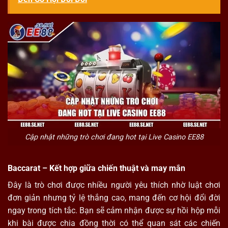
Cập nhật những trò chơi đang hot tại Live Casino EE88
Baccarat – Kết hợp giữa chiến thuật và may mắn
Đây là trò chơi được nhiều người yêu thích nhờ luật chơi
đơn giản nhưng tỷ lệ thắng cao, mang đến cơ hội đổi đời
ngay trong tích tắc. Bạn sẽ cảm nhận được sự hồi hộp mỗi
khi bài được chia đồng thời có thể quan sát các chiến