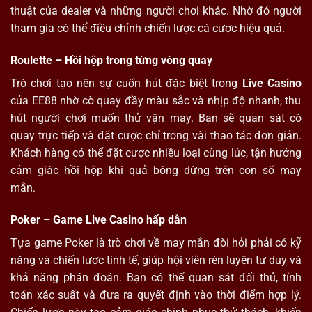
thuật của dealer và những người chơi khác. Nhờ đó người
tham gia có thể điều chỉnh chiến lược cá cược hiệu quả.
Roulette – Hồi hộp trong từng vòng quay
Trò chơi tạo nên sự cuốn hút đặc biệt trong
Live Casino
của EE88 nhờ cò quay đầy màu sắc và nhịp độ nhanh, thu
hút người chơi muốn thử vận may. Bạn sẽ quan sát cò
quay trực tiếp và đặt cược chỉ trong vài thao tác đơn giản.
Khách hàng có thể đặt cược nhiều loại cùng lúc, tận hưởng
cảm giác hồi hộp khi quả bóng dừng trên con số may
mắn.
Poker – Game Live Casino hấp dẫn
Tựa game Poker là trò chơi về may mắn đòi hỏi phải có kỹ
năng và chiến lược tinh tế, giúp hội viên rèn luyện tư duy và
khả năng phán đoán. Bạn có thể quan sát đối thủ, tính
toán xác suất và đưa ra quyết định vào thời điểm hợp lý.